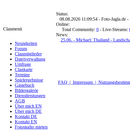
Status:
08.08.2026 11:09:54 - Foto-Jagla.de - 
Online:
Clanmenü
Total Community:
0
- Live-Streams:
News:
25.06. - Michael: Thailand - Lands
Neuigkeiten
Forum
Clanmitglieder
Dateiverwaltung
Umfrage
Clankarte
Termine
Spielergebnisse
FAQ |
Impressum |
Nutzungsbesti
Gästebuch
Bildergalerie
Dienstleistungen
AGB
Über mich EN
Über mich DE
Kontakt DE
Kontakt EN
Fotostudio mieten