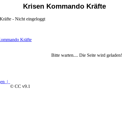
Krisen Kommando Kräfte
äfte - Nicht eingeloggt
 Kommando Kräfte
Bitte warten.... Die Seite wird geladen!
gen |
© CC v9.1