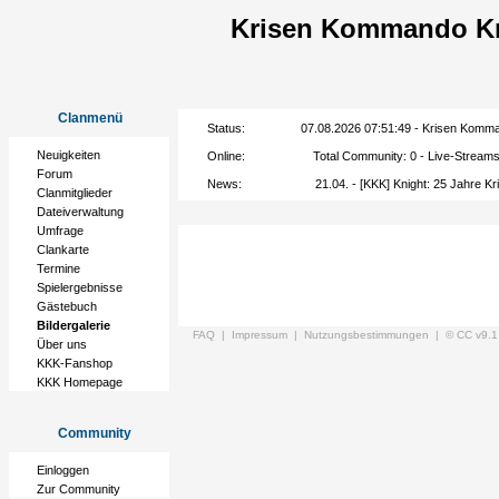
Krisen Kommando Kr
Clanmenü
Status:
07.08.2026 07:51:49 - Krisen Kommand
Neuigkeiten
Online:
Total Community:
0
- Live-Stream
Forum
News:
21.04. - [KKK] Knight: 25 Jahre 
Clanmitglieder
Dateiverwaltung
Umfrage
Clankarte
Termine
Spielergebnisse
Gästebuch
Bildergalerie
FAQ |
Impressum |
Nutzungsbestimmungen |
© CC v9.1
Über uns
KKK-Fanshop
KKK Homepage
Community
Einloggen
Zur Community